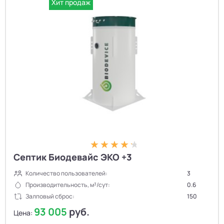
Хит продаж
Септик Биодевайс ЭКО +3
Количество пользователей:
3
Производительность, м³/сут:
0.6
Залповый сброс:
150
93 005
руб.
Цена: