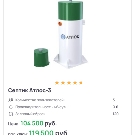
Септик Атлос-3
Количество пользователей:
3
Производительность, м³/сут:
0.6
Залповый сброс:
120
104 500
руб.
Цена:
119 500
руб.
под ключ: