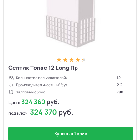
Септик Топас 12 Long Пр
Количество пользователей:
12
Производительность, м³/сут:
2.2
Залповый сброс:
780
324 360
руб.
Цена:
324 370
руб.
под ключ:
Купить в 1 клик