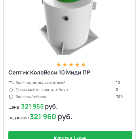
Септик КолоВеси 10 Миди ПР
Количество пользователей:
10
Производительность, м³/сут:
2
Залповый сброс:
700
321 955
руб.
Цена:
321 960
руб.
под ключ:
Купить в 1 клик