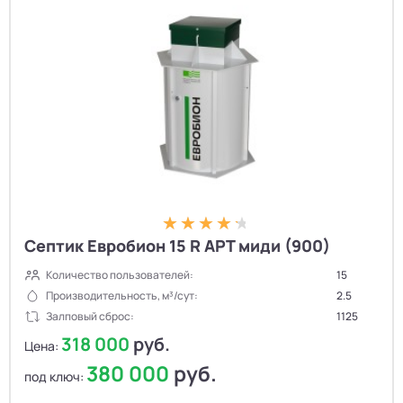
Септик Евробион 15 R АРТ миди (900)
Количество пользователей:
15
Производительность, м³/сут:
2.5
Залповый сброс:
1125
318 000
руб.
Цена:
380 000
руб.
под ключ: