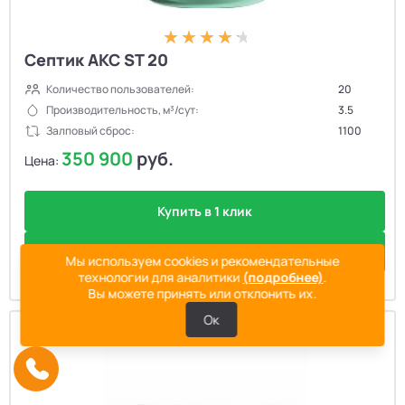
Септик АКС ST 20
Количество пользователей:
20
Производительность, м³/сут:
3.5
Залповый сброс:
1100
350 900
руб.
Цена:
Купить в 1 клик
Подробнее
Мы используем cookies и рекомендательные
технологии для аналитики
(подробнее)
.
Вы можете принять или отклонить их.
Ок