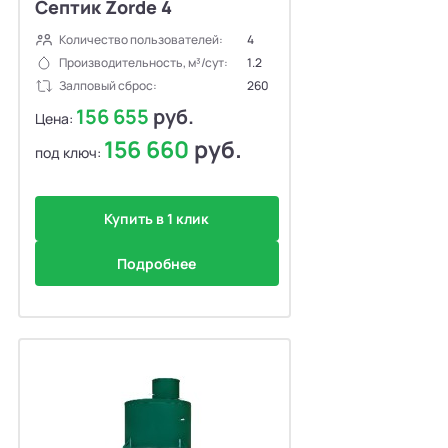
Септик Zorde 4
Количество пользователей:
4
Производительность, м³/сут:
1.2
Залповый сброс:
260
156 655
руб.
Цена:
156 660
руб.
под ключ:
Купить в 1 клик
Подробнее