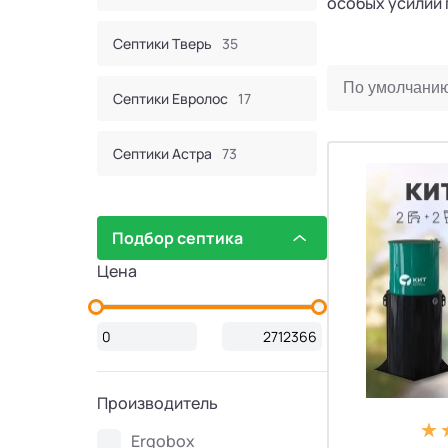
особых усилий 
Септики Тверь
35
Септики Евролос
17
Септики Астра
73
Септик Евробион
60
Подбор септика
Септики КИТ
44
Цена
Септики Итал
16
Септики Bunker
2
Производитель
Септики Атлос
10
Ergobox