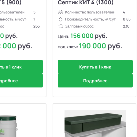
 5 (900)
Септик КИТ 4 (1300)
ользователей:
5
Количество пользователей:
4
ьность, м³/сут:
1
Производительность, м³/сут:
0.85
ос:
265
Залповый сброс:
230
00
руб.
156 000
руб.
Цена:
2 000
руб.
190 000
руб.
под ключ:
ть в 1 клик
Купить в 1 клик
дробнее
Подробнее