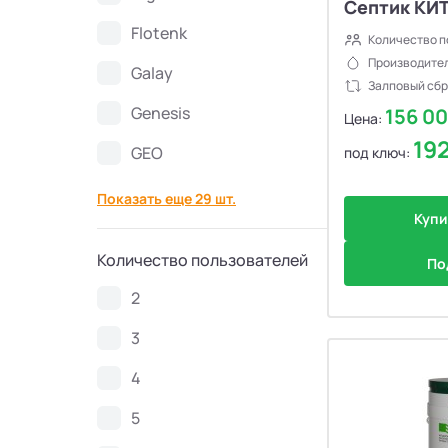
Септик КИТ
Flotenk
Септики Топаэро
30
Количество п
Производител
Galay
Залповый сбр
Септики АКС
10
Genesis
156 0
Цена:
19
Септики SANI
4
GEO
под ключ:
Показать еще 29 шт.
Септики GEO
6
Купи
Септики Аэробокс
4
Количество пользователей
По
2
Септики БиоДача
7
3
Септики Колос
3
4
5
Септики Вортекс
50