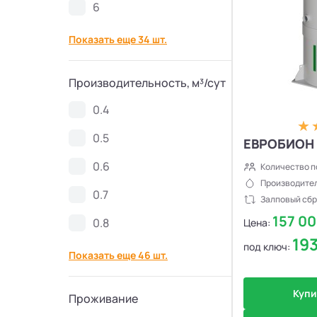
6
Септики Спарта
21
Показать еще 34 шт.
Септики Zorde
34
Производительность, м³/сут
Септики КолоВеси
28
0.4
Септики Евролос ПРО
11
0.5
ЕВРОБИОН 
0.6
Количество п
Септики Гринлос
30
Производител
0.7
Залповый сбр
Септики Эргобокс
7
157 0
0.8
Цена:
19
под ключ:
Септики Кристалл БИО
8
Показать еще 46 шт.
Септики Galay
6
Купи
Проживание