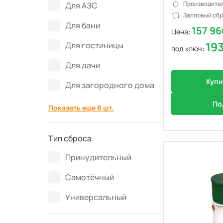
Производител
Для АЗС
Септики Flotenk STA
13
Залповый сбр
Для бани
157 9
Цена:
Септики БиоДевaйс
39
19
Для гостиницы
под ключ:
Септики Топас-С
34
Для дачи
Купи
Для загородного дома
Септики Оптима
30
По
Показать еще 8 шт.
Септики БиоДека
28
Тип сброса
Септики Генезис
14
Принудительный
Самотёчный
Универсальный