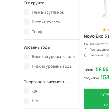
Тип грунта
Глина и суглинок
Песок и супесь
Торф
Novo Eko 3
Количество п
Уровень воды
Производител
Залповый сбр
Высокий уровень воды
Низкий уровень воды
158 5
Цена:
15
под ключ:
Энергонезависимость
Да
Купи
Нет
По