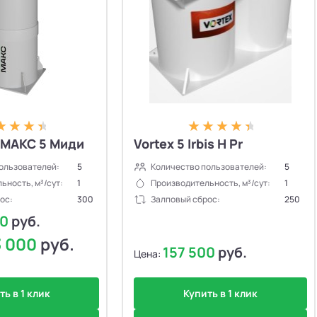
МАКС 5 Миди
Vortex 5 Irbis H Pr
ользователей:
5
Количество пользователей:
5
ьность, м³/сут:
1
Производительность, м³/сут:
1
ос:
300
Залповый сброс:
250
00
руб.
3 000
руб.
157 500
руб.
Цена:
ть в 1 клик
Купить в 1 клик