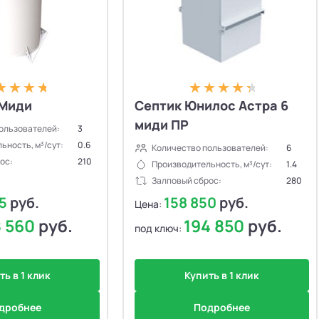
 Миди
Септик Юнилос Астра 6
миди ПР
ользователей:
3
ьность, м³/сут:
0.6
Количество пользователей:
6
ос:
210
Производительность, м³/сут:
1.4
Залповый сброс:
280
55
руб.
158 850
руб.
Цена:
8 560
руб.
194 850
руб.
под ключ:
ть в 1 клик
Купить в 1 клик
дробнее
Подробнее