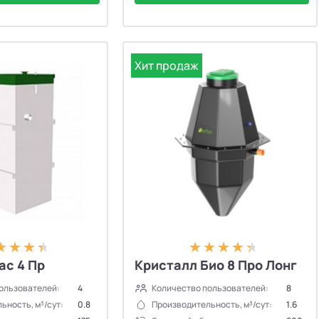
Хит продаж
ас 4 Пр
Кристалл Био 8 Про Лонг
ользователей:
4
Количество пользователей:
8
ьность, м³/сут:
0.8
Производительность, м³/сут:
1.6