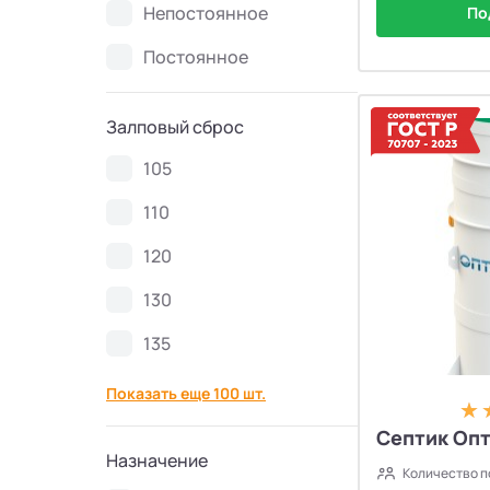
Непостоянное
По
Септики Ново Эко
4
Постоянное
Септики Uni-Sep
10
Залповый сброс
Септики Термит
5
105
Септики VODANOFF
9
110
120
Септики Волгарь
14
130
Септики Далос
6
135
Септики КиБез
4
Показать еще 100 шт.
Септик Опт
Септики БиоПурит
5
Назначение
Количество п