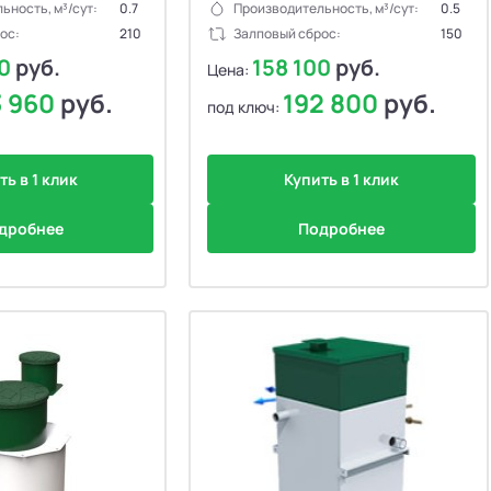
ьность, м³/сут:
0.7
Производительность, м³/сут:
0.5
ос:
210
Залповый сброс:
150
60
руб.
158 100
руб.
Цена:
3 960
руб.
192 800
руб.
под ключ:
ть в 1 клик
Купить в 1 клик
дробнее
Подробнее