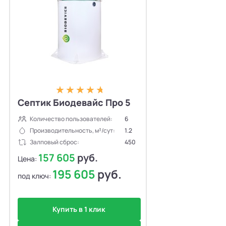
Септик Биодевайс Про 5
Количество пользователей:
6
Производительность, м³/сут:
1.2
Залповый сброс:
450
157 605
руб.
Цена:
195 605
руб.
под ключ:
Купить в 1 клик