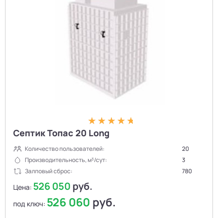
Септик Топас 20 Long
Количество пользователей:
20
Производительность, м³/сут:
3
Залповый сброс:
780
526 050
руб.
Цена:
526 060
руб.
под ключ: