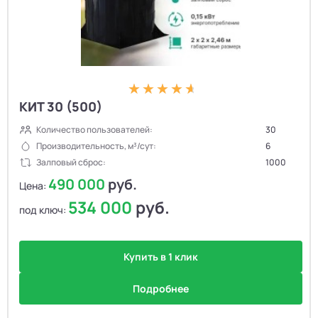
КИТ 30 (500)
Количество пользователей:
30
Производительность, м³/сут:
6
Залповый сброс:
1000
490 000
руб.
Цена:
534 000
руб.
под ключ:
Купить в 1 клик
Подробнее