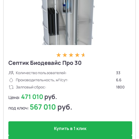
Септик Биодевайс Про 30
Количество пользователей:
33
Производительность, м³/сут:
6.6
Залповый сброс:
1800
471 010
руб.
Цена:
567 010
руб.
под ключ:
Купить в 1 клик