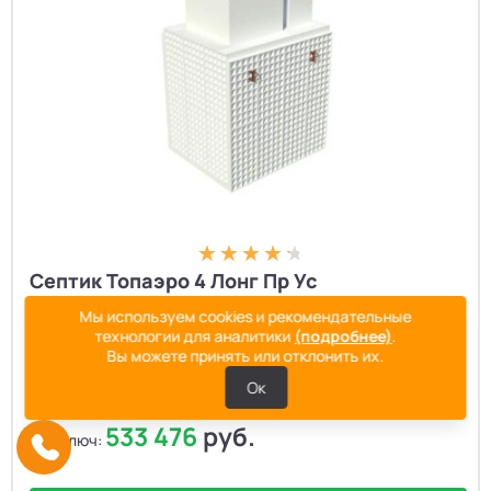
Септик Топаэро 4 Лонг Пр Ус
Мы используем cookies и рекомендательные
Количество пользователей:
20
технологии для аналитики
(подробнее)
.
Производительность, м³/сут:
4
Вы можете принять или отклонить их.
Залповый сброс:
1200
Ок
533 466
руб.
Цена:
533 476
руб.
под ключ: