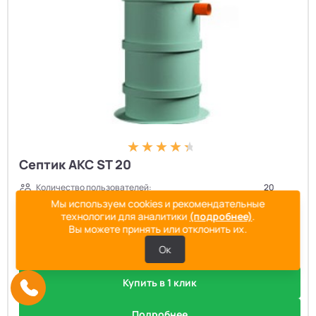
Септик АКС ST 20
Количество пользователей:
20
Мы используем cookies и рекомендательные
Производительность, м³/сут:
3.5
технологии для аналитики
(подробнее)
.
Залповый сброс:
1100
Вы можете принять или отклонить их.
350 900
руб.
Цена:
Ок
Купить в 1 клик
Подробнее