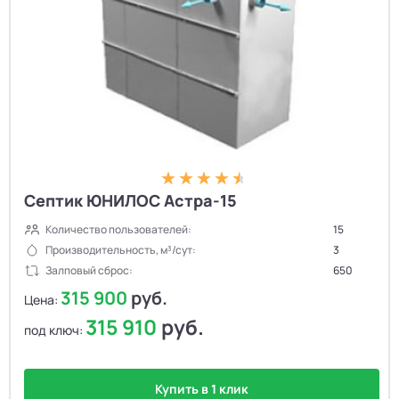
Септик ЮНИЛОС Астра-15
Количество пользователей:
15
Производительность, м³/сут:
3
Залповый сброс:
650
315 900
руб.
Цена:
315 910
руб.
под ключ:
Купить в 1 клик