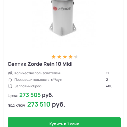
Септик Zorde Rein 10 Midi
Количество пользователей:
11
Производительность, м³/сут:
2
Залповый сброс:
400
273 505
руб.
Цена:
273 510
руб.
под ключ:
Купить в 1 клик