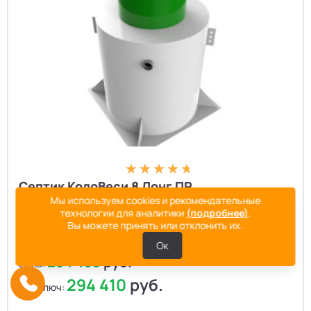
Септик КолоВеси 8 Лонг ПР
Мы используем cookies и рекомендательные
Количество пользователей:
8
технологии для аналитики
(подробнее)
.
Производительность, м³/сут:
1.6
Вы можете принять или отклонить их.
Залповый сброс:
500
Ок
294 405
руб.
Цена:
294 410
руб.
под ключ: