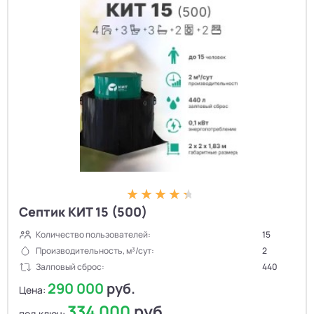
Септик КИТ 15 (500)
Количество пользователей:
15
Производительность, м³/сут:
2
Залповый сброс:
440
290 000
руб.
Цена:
334 000
руб.
под ключ: