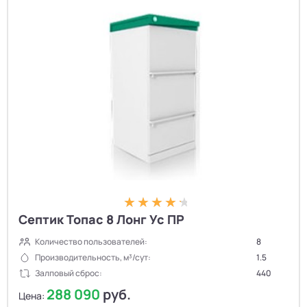
Септик Топас 8 Лонг Ус ПР
Количество пользователей:
8
Производительность, м³/сут:
1.5
Залповый сброс:
440
288 090
руб.
Цена: