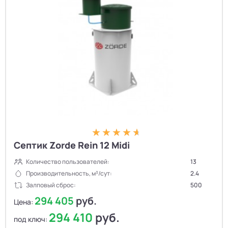
Септик Zorde Rein 12 Midi
Количество пользователей:
13
Производительность, м³/сут:
2.4
Залповый сброс:
500
294 405
руб.
Цена:
294 410
руб.
под ключ: