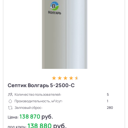
Септик Волгарь 5-2500-С
Количество пользователей:
5
Производительность, м³/сут:
1
Залповый сброс:
280
138 870
руб.
Цена:
138 880
руб.
под ключ: