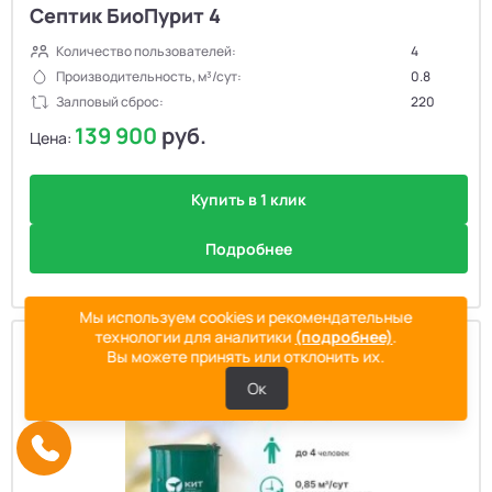
Септик БиоПурит 4
Количество пользователей:
4
Производительность, м³/сут:
0.8
Залповый сброс:
220
139 900
руб.
Цена:
Купить в 1 клик
Подробнее
Мы используем cookies и рекомендательные
технологии для аналитики
(подробнее)
.
Вы можете принять или отклонить их.
Ок