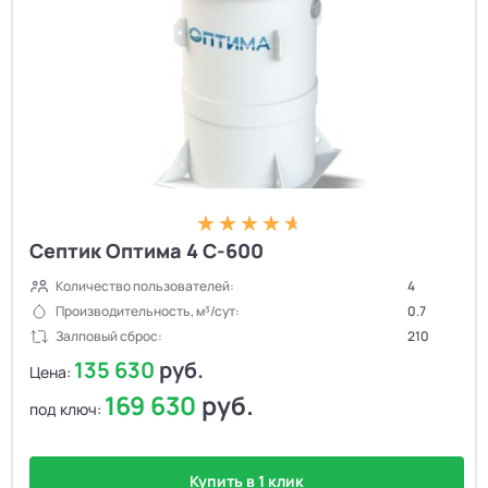
Септик Оптима 4 С-600
Количество пользователей:
4
Производительность, м³/сут:
0.7
Залповый сброс:
210
135 630
руб.
Цена:
169 630
руб.
под ключ:
Купить в 1 клик