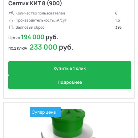
Септик КИТ 8 (900)
Количество пользователей:
8
Производительность, м³/сут:
1.6
Залповый сброс:
395
194 000
руб.
Цена:
233 000
руб.
под ключ:
Купить в 1 клик
Подробнее
Супер цена