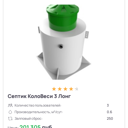
Септик КолоВеси 3 Лонг
Количество пользователей:
3
Производительность, м³/сут:
0.6
Залповый сброс:
250
201 305
руб.
Цена: