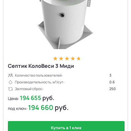
Септик КолоВеси 3 Миди
Количество пользователей:
3
Производительность, м³/сут:
0.6
Залповый сброс:
250
194 655
руб.
Цена:
194 660
руб.
под ключ:
Купить в 1 клик