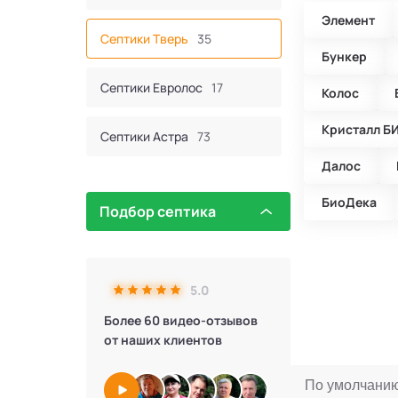
Элемент
Септики Тверь
35
Бункер
Септики Евролос
17
Колос
Кристалл Б
Септики Астра
73
Далос
Септик Евробион
60
БиоДека
Подбор септика
Септики КИТ
44
Септики Итал
16
5.0
Более 60 видео-отзывов
Септики Bunker
2
от наших клиентов
Септики Атлос
10