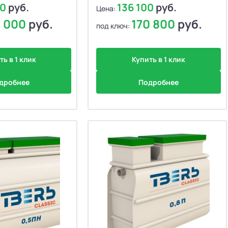
00
руб.
136 100
руб.
Цена:
7 000
руб.
170 800
руб.
ности
под ключ:
ла дешёвые
ть в 1 клик
Купить в 1 клик
ю цены
дробнее
Подробнее
ла дорогие
ены
ельность ↓
ванию
пользователей ↓