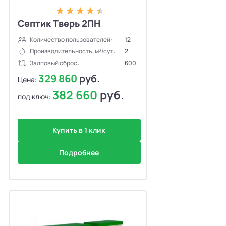
Септик Тверь 2ПН
Количество пользователей:
12
Производительность, м³/сут:
2
Залповый сброс:
600
329 860
руб.
Цена:
382 660
руб.
под ключ:
Купить в 1 клик
Подробнее