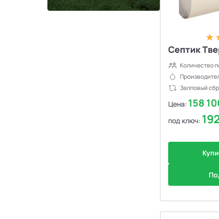
Септики Ново Эко
4
Септики Uni-Sep
10
Септик Тве
Септики Термит
5
Количество п
Производител
Залповый сбр
Септики VODANOFF
9
158 1
Цена:
19
Септики Волгарь
14
под ключ:
Септики Далос
6
Купи
Септики КиБез
4
По
Септики БиоПурит
5