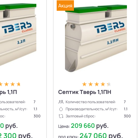
Акция
ь 1,1П
Септик Тверь 1,1ПН
ользователей:
7
Количество пользователей:
7
ьность, м³/сут:
1.1
Производительность, м³/сут:
1.1
ос:
300
Залповый сброс:
300
00
руб.
209 660
руб.
Цена:
2 300
руб.
247 060
руб.
под ключ: