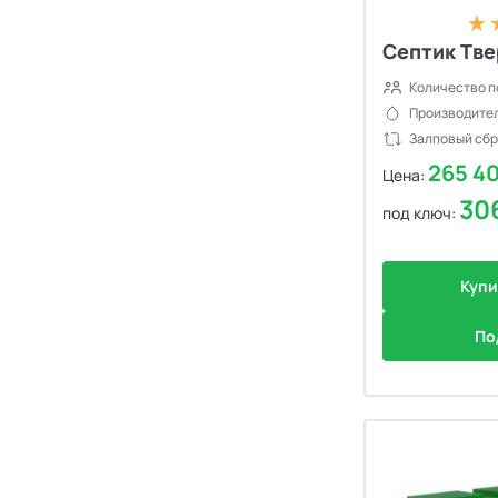
Септик Тве
Количество п
Производител
Залповый сбр
265 4
Цена:
30
под ключ:
Купи
По