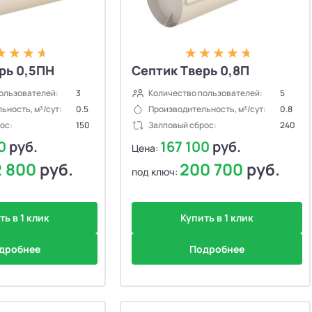
рь 0,5ПН
Септик Тверь 0,8П
ользователей:
3
Количество пользователей:
5
ьность, м³/сут:
0.5
Производительность, м³/сут:
0.8
ос:
150
Залповый сброс:
240
00
руб.
167 100
руб.
Цена:
2 800
руб.
200 700
руб.
под ключ:
ть в 1 клик
Купить в 1 клик
дробнее
Подробнее