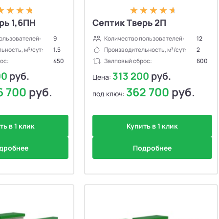
рь 1,6ПН
Септик Тверь 2П
ользователей:
9
Количество пользователей:
12
ьность, м³/сут:
1.5
Производительность, м³/сут:
2
ос:
450
Залповый сброс:
600
00
руб.
313 200
руб.
Цена:
6 700
руб.
362 700
руб.
под ключ:
ть в 1 клик
Купить в 1 клик
дробнее
Подробнее