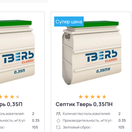
Супер цена
рь 0,35П
Септик Тверь 0,35ПН
ользователей:
2
Количество пользователей:
2
ьность, м³/сут:
0.35
Производительность, м³/сут:
0.35
ос:
105
Залповый сброс:
105
✕