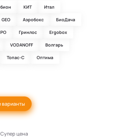
обион
КИТ
Итал
GEO
Аэробокс
БиоДача
ПРО
Гринлос
Ergobox
VODANOFF
Волгарь
Топас-С
Оптима
е варианты
Супер цена