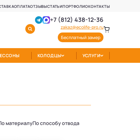
СТАВКА
ОПЛАТА
ОТЗЫВЫ
СТАТЬИ
ПОРТФОЛИО
КОНТАКТЫ
+7 (812) 438-12-36
zakaz@ecolife-pro.ru
Бесплатный замер
КЕССОНЫ
КОЛОДЦЫ
УСЛУГИ
По материалу
По способу отвода