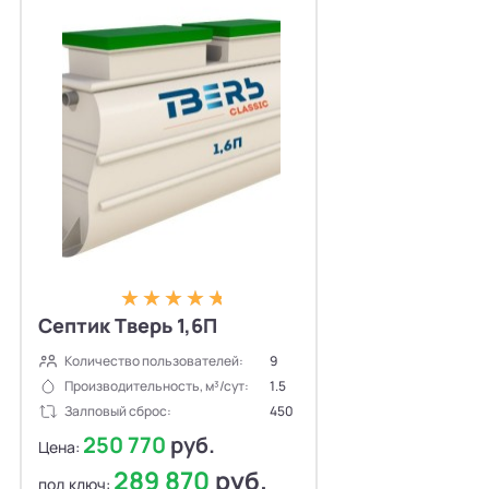
Септик Тверь 1,6П
Количество пользователей:
9
Производительность, м³/сут:
1.5
Залповый сброс:
450
250 770
руб.
Цена:
289 870
руб.
под ключ: