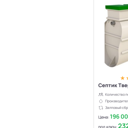
Септики Flotenk STA
13
Септики БиоДевaйс
39
Септики Топас-С
34
Септики Оптима
30
Септики БиоДека
28
Септики Генезис
14
Септик Твер
Количество п
Производител
Залповый сбр
196 0
Цена:
23
под ключ: