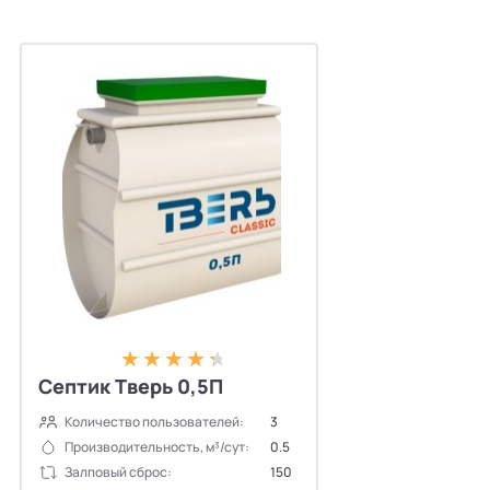
Септик Тверь 0,5П
Количество пользователей:
3
Производительность, м³/сут:
0.5
Залповый сброс:
150