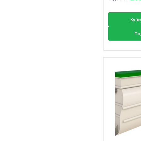
Купи
По