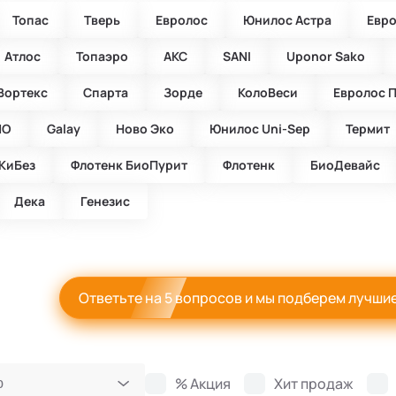
Топас
Тверь
Евролос
Юнилос Астра
Евр
Атлос
Топаэро
АКС
SANI
Uponor Sako
Вортекс
Спарта
Зорде
КолоВеси
Евролос 
ИО
Galay
Ново Эко
Юнилос Uni-Sep
Термит
КиБез
Флотенк БиоПурит
Флотенк
БиоДевaйс
Дека
Генезис
Ответьте на 5 вопросов и мы подберем лучши
% Акция
Хит продаж