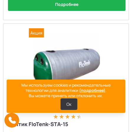
Подробнее
Акция
Мы используем cookies и рекомендательные
технологии для аналитики
(подробнее)
.
Вы можете принять или отклонить их.
Ок
Септик FloTenk-STA-15